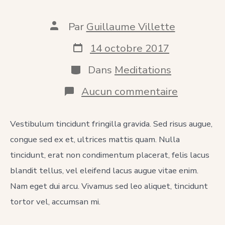
Auteur
Par
Guillaume Villette
de
la
Date
14 octobre 2017
publication
de
publication
Catégories
Dans
Meditations
sur
Aucun commentaire
How
to
Incorpora
Vestibulum tincidunt fringilla gravida. Sed risus augue,
Christma
congue sed ex et, ultrices mattis quam. Nulla
Into
Our
tincidunt, erat non condimentum placerat, felis lacus
Daily
Lives
blandit tellus, vel eleifend lacus augue vitae enim.
Nam eget dui arcu. Vivamus sed leo aliquet, tincidunt
tortor vel, accumsan mi.