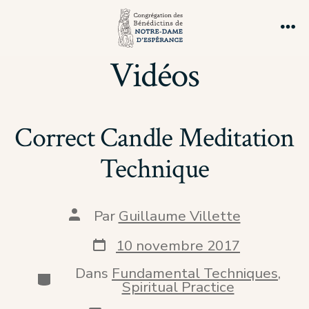
Aller
au
Me
contenu
Vidéos
Correct Candle Meditation
Technique
Auteur
Par
Guillaume Villette
de
la
Date
10 novembre 2017
publication
de
publication
Dans
Fundamental Techniques
,
Catégories
Spiritual Practice