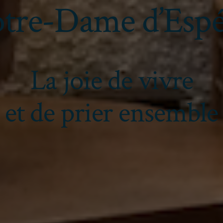
tre-Dame d’Esp
La joie de vivre
et de prier ensemble