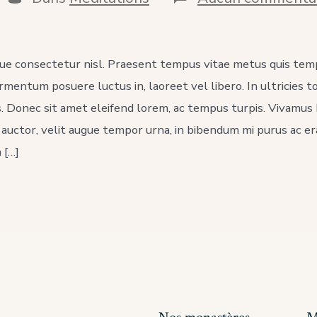
ublication
que consectetur nisl. Praesent tempus vitae metus quis tem
ermentum posuere luctus in, laoreet vel libero. In ultricies t
s. Donec sit amet eleifend lorem, ac tempus turpis. Vivamus h
r auctor, velit augue tempor urna, in bibendum mi purus ac e
 […]