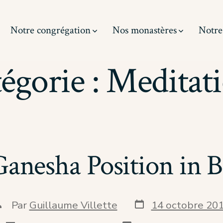
Notre congrégation
Nos monastères
Notre
égorie :
Meditat
Ganesha Position in 
Date
uteur
Par
Guillaume Villette
14 octobre 20
de
e
publication