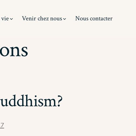
 vie
Venir chez nous
Nous contacter
ions
Buddhism?
17