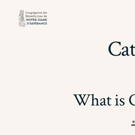
Aller
au
contenu
Cat
What is 
A
d