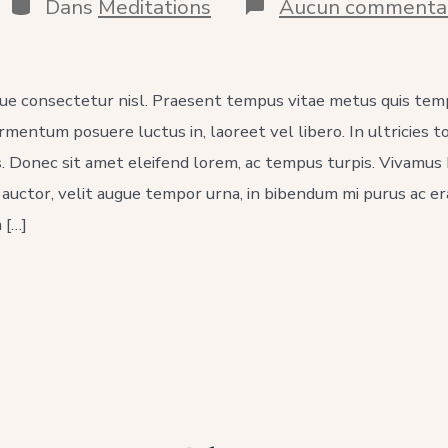
a
Catégories
Dans
Meditations
Aucun commenta
ublication
que consectetur nisl. Praesent tempus vitae metus quis tem
ermentum posuere luctus in, laoreet vel libero. In ultricies t
s. Donec sit amet eleifend lorem, ac tempus turpis. Vivamus h
r auctor, velit augue tempor urna, in bibendum mi purus ac e
 […]