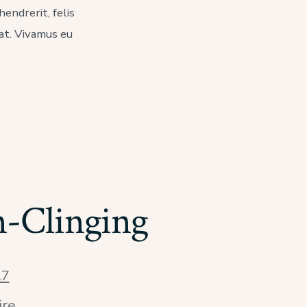
endrerit, felis
rat. Vivamus eu
n-Clinging
17
sur
ire