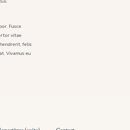
The
Buddha’s
Teaching
Of
por. Fusce
Non-
Clinging
ortor vitae
endrerit, felis
rat. Vivamus eu