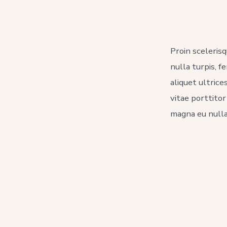
l
p
Proin sceleris
nulla turpis, f
aliquet ultrice
vitae porttito
magna eu nulla