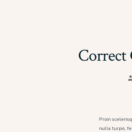
Correct
A
d
l
p
Proin sceleris
nulla turpis, f