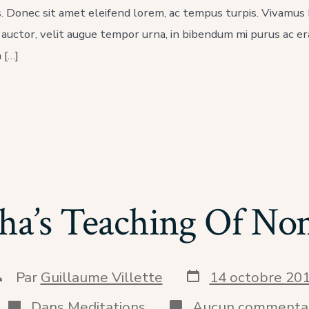
s. Donec sit amet eleifend lorem, ac tempus turpis. Vivamus h
r auctor, velit augue tempor urna, in bibendum mi purus ac e
 […]
a’s Teaching Of No
Date
uteur
Par
Guillaume Villette
14 octobre 20
de
e
publication
a
Catégories
Dans
Meditations
Aucun commenta