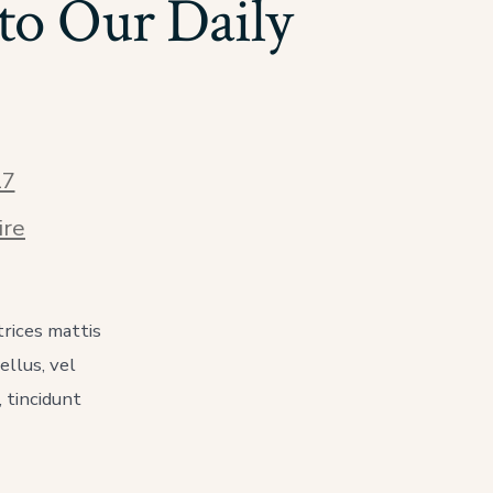
to Our Daily
17
sur
ire
How
to
Incorporate
Christmas
trices mattis
Into
Our
ellus, vel
Daily
, tincidunt
Lives