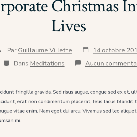
rporate Christmas In
Lives
Date
uteur
Par
Guillaume Villette
14 octobre 20
de
e
publication
a
Catégories
Dans
Meditations
Aucun commenta
ublication
idunt fringilla gravida. Sed risus augue, congue sed ex et, ul
cidunt, erat non condimentum placerat, felis lacus blandit t
augue vitae enim. Nam eget dui arcu. Vivamus sed leo aliquet
cumsan mi.