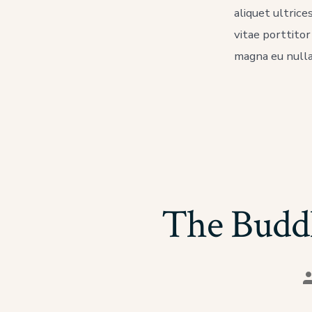
aliquet ultrice
vitae porttito
magna eu nulla
The Buddh
A
d
l