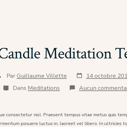
 Candle Meditation T
Date
uteur
Par
Guillaume Villette
14 octobre 20
de
e
publication
a
Catégories
Dans
Meditations
Aucun commenta
ublication
que consectetur nisl. Praesent tempus vitae metus quis tem
ermentum posuere luctus in, laoreet vel libero. In ultricies t