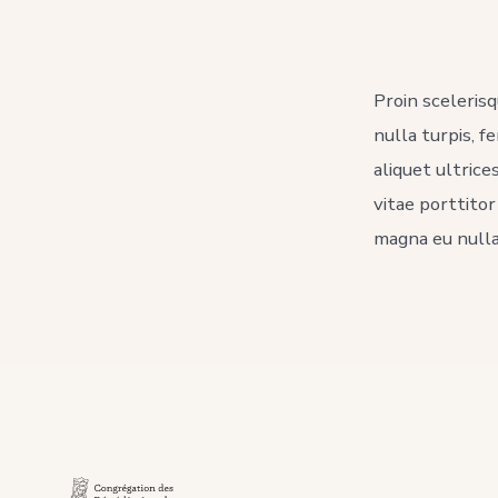
p
Proin sceleris
nulla turpis, f
aliquet ultrice
vitae porttito
magna eu nulla