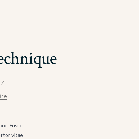
echnique
17
sur
ire
Correct
Candle
Meditation
Technique
por. Fusce
ortor vitae