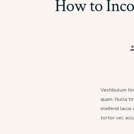
How to Inco
A
d
l
p
Vestibulum tinc
quam. Nulla tin
eleifend lacus 
tortor vel, ac