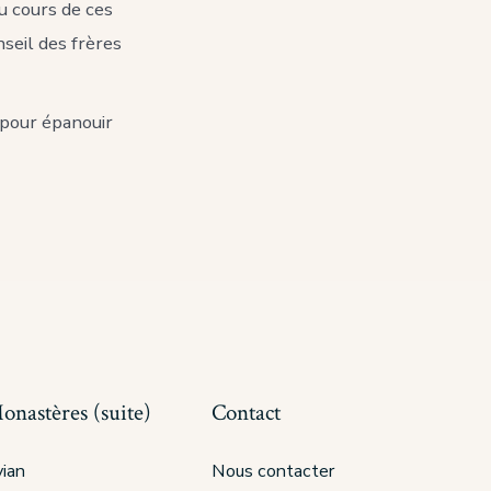
u cours de ces
seil des frères
 pour épanouir
onastères (suite)
Contact
ian
Nous contacter