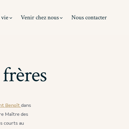
 vie
Venir chez nous
Nous contacter
 frères
int Benoît
dans
re Maître des
es courts au