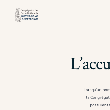
Aller
au
contenu
L’accu
Lorsqu’un hom
la Congrégat
postulants,