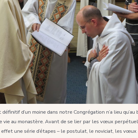
définitif d’un moine dans notre Congrégation n’a lieu qu’au 
e vie au monastère. Avant de se lier par les vœux perpétuel
effet une série d’étapes – le postulat, le noviciat, les vœux