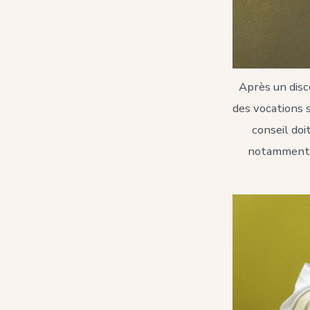
Après un disce
des vocations s
conseil doi
notamment p