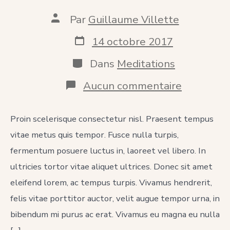
Auteur
Par
Guillaume Villette
de
la
Date
14 octobre 2017
publication
de
publication
Catégories
Dans
Meditations
sur
Aucun commentaire
Correct
Candle
Meditatio
Proin scelerisque consectetur nisl. Praesent tempus
Techniqu
vitae metus quis tempor. Fusce nulla turpis,
fermentum posuere luctus in, laoreet vel libero. In
ultricies tortor vitae aliquet ultrices. Donec sit amet
eleifend lorem, ac tempus turpis. Vivamus hendrerit,
felis vitae porttitor auctor, velit augue tempor urna, in
bibendum mi purus ac erat. Vivamus eu magna eu nulla