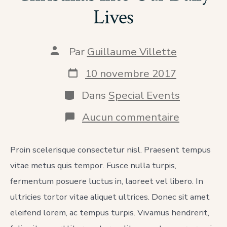
Lives
Auteur
Par
Guillaume Villette
de
la
Date
10 novembre 2017
publication
de
publication
Catégories
Dans
Special Events
sur
Aucun commentaire
How
to
Incorpora
Proin scelerisque consectetur nisl. Praesent tempus
Christma
vitae metus quis tempor. Fusce nulla turpis,
Into
Our
fermentum posuere luctus in, laoreet vel libero. In
Daily
Lives
ultricies tortor vitae aliquet ultrices. Donec sit amet
eleifend lorem, ac tempus turpis. Vivamus hendrerit,