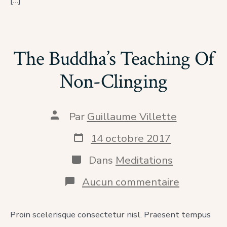
[…]
The Buddha’s Teaching Of
Non-Clinging
Auteur
Par
Guillaume Villette
de
la
Date
14 octobre 2017
publication
de
publication
Catégories
Dans
Meditations
sur
Aucun commentaire
The
Buddha’s
Teaching
Proin scelerisque consectetur nisl. Praesent tempus
Of