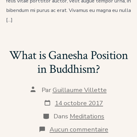
felis vitae porttitor auctor, velit augue tempor urna, in
bibendum mi purus ac erat. Vivamus eu magna eu nulla
[…]
What is Ganesha Position
in Buddhism?
Auteur
Par
Guillaume Villette
de
la
Date
14 octobre 2017
publication
de
publication
Catégories
Dans
Meditations
sur
Aucun commentaire
What