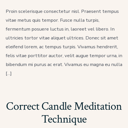
is
Ganesha
Proin scelerisque consectetur nisl. Praesent tempus
Position
vitae metus quis tempor. Fusce nulla turpis,
in
Buddhism
fermentum posuere luctus in, laoreet vel libero. In
ultricies tortor vitae aliquet ultrices. Donec sit amet
eleifend lorem, ac tempus turpis. Vivamus hendrerit,
felis vitae porttitor auctor, velit augue tempor urna, in
bibendum mi purus ac erat. Vivamus eu magna eu nulla
[…]
Correct Candle Meditation
Technique