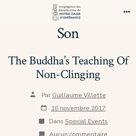
Aller
au
Me
contenu
Son
The Buddha’s Teaching Of
Non-Clinging
Auteur
Par
Guillaume Villette
de
la
Date
10 novembre 2017
publication
de
publication
Catégories
Dans
Special Events
sur
Aucun commentaire