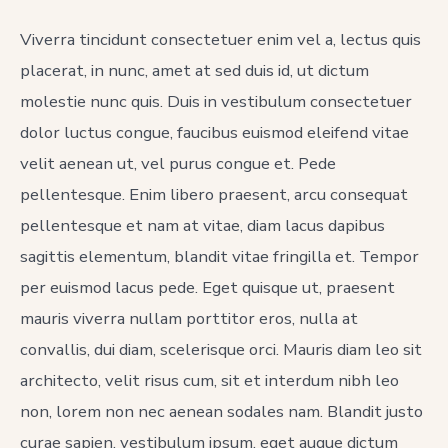
Festivals
&
Viverra tincidunt consectetuer enim vel a, lectus quis
Ceremoni
placerat, in nunc, amet at sed duis id, ut dictum
molestie nunc quis. Duis in vestibulum consectetuer
dolor luctus congue, faucibus euismod eleifend vitae
velit aenean ut, vel purus congue et. Pede
pellentesque. Enim libero praesent, arcu consequat
pellentesque et nam at vitae, diam lacus dapibus
sagittis elementum, blandit vitae fringilla et. Tempor
per euismod lacus pede. Eget quisque ut, praesent
mauris viverra nullam porttitor eros, nulla at
convallis, dui diam, scelerisque orci. Mauris diam leo sit
architecto, velit risus cum, sit et interdum nibh leo
non, lorem non nec aenean sodales nam. Blandit justo
curae sapien, vestibulum ipsum, eget augue dictum