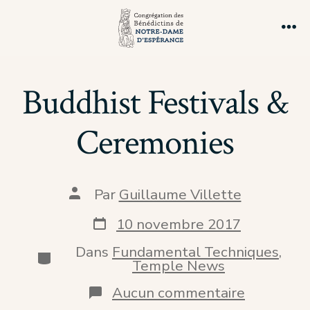
Aller
au
Me
contenu
Buddhist Festivals &
Ceremonies
Auteur
Par
Guillaume Villette
de
la
Date
10 novembre 2017
publication
de
publication
Dans
Fundamental Techniques
,
Catégories
Temple News
sur
Aucun commentaire
Buddhist