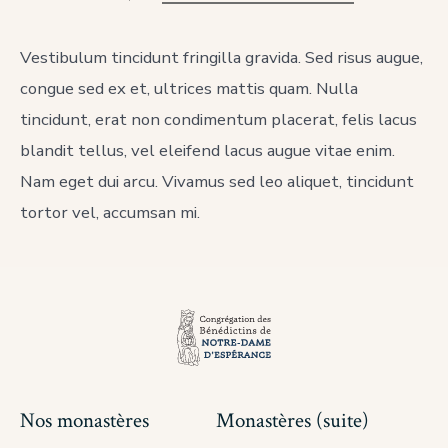
Take
a
Virtual
Vestibulum tincidunt fringilla gravida. Sed risus augue,
Tour
congue sed ex et, ultrices mattis quam. Nulla
of
Buddhist
tincidunt, erat non condimentum placerat, felis lacus
Head
Temple
blandit tellus, vel eleifend lacus augue vitae enim.
Nam eget dui arcu. Vivamus sed leo aliquet, tincidunt
tortor vel, accumsan mi.
Nos monastères
Monastères (suite)