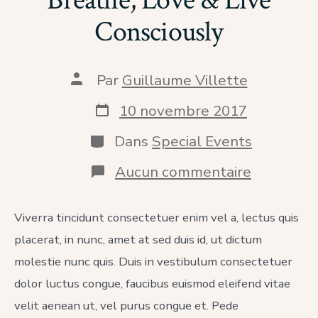
Consciously
Auteur
Par
Guillaume Villette
de
la
Date
10 novembre 2017
publication
de
publication
Catégories
Dans
Special Events
sur
Aucun commentaire
Breathe,
Love
&
Viverra tincidunt consectetuer enim vel a, lectus quis
Live
placerat, in nunc, amet at sed duis id, ut dictum
Conscious
molestie nunc quis. Duis in vestibulum consectetuer
dolor luctus congue, faucibus euismod eleifend vitae
velit aenean ut, vel purus congue et. Pede