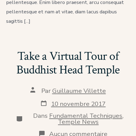
pellentesque. Enim libero praesent, arcu consequat
pellentesque et nam at vitae, diam lacus dapibus
sagittis […]
Take a Virtual Tour of
Buddhist Head Temple
Auteur
Par
Guillaume Villette
de
la
Date
10 novembre 2017
publication
de
publication
Dans
Fundamental Techniques
,
Catégories
Temple News
sur
Aucun commentaire