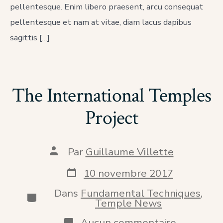
pellentesque. Enim libero praesent, arcu consequat
pellentesque et nam at vitae, diam lacus dapibus
sagittis […]
The International Temples
Project
Auteur
Par
Guillaume Villette
de
la
Date
10 novembre 2017
publication
de
publication
Dans
Fundamental Techniques
,
Catégories
Temple News
sur
Aucun commentaire