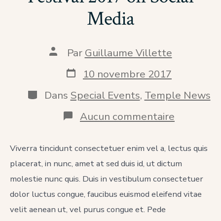
Media
Auteur
Par
Guillaume Villette
de
la
Date
10 novembre 2017
publication
de
publication
Catégories
Dans
Special Events
,
Temple News
sur
Aucun commentaire
Follow
the
Summer
Viverra tincidunt consectetuer enim vel a, lectus quis
Festival
placerat, in nunc, amet at sed duis id, ut dictum
2017
on
molestie nunc quis. Duis in vestibulum consectetuer
Social
Media
dolor luctus congue, faucibus euismod eleifend vitae
velit aenean ut, vel purus congue et. Pede