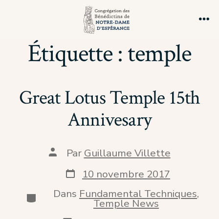
Aller
au
Me
contenu
Étiquette :
temple
Great Lotus Temple 15th
Annivesary
Auteur
Par
Guillaume Villette
de
la
Date
10 novembre 2017
publication
de
publication
Dans
Fundamental Techniques
,
Catégories
Temple News