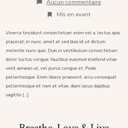
sur
Aucun commentaire
Great
Lotus
Mis en avant
Temple
15th
Annivesa
Viverra tincidunt consectetuer enim vel a, lectus quis
placerat, in nunc, amet at sed duis id, ut dictum
molestie nunc quis. Duis in vestibulum consectetuer
dolor luctus congue, faucibus euismod eleifend vitae
velit aenean ut, vel purus congue et. Pede
pellentesque. Enim libero praesent, arcu consequat
pellentesque et nam at vitae, diam lacus dapibus
sagittis […]
Breathe, Love & Live