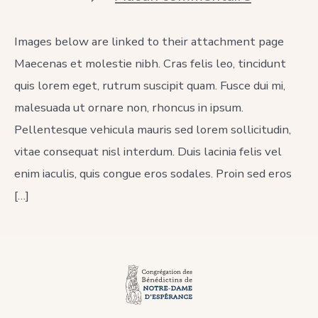
What
is
Ganesha
Images below are linked to their attachment page
Position
Maecenas et molestie nibh. Cras felis leo, tincidunt
in
Buddhism
quis lorem eget, rutrum suscipit quam. Fusce dui mi,
malesuada ut ornare non, rhoncus in ipsum.
Pellentesque vehicula mauris sed lorem sollicitudin,
vitae consequat nisl interdum. Duis lacinia felis vel
enim iaculis, quis congue eros sodales. Proin sed eros
[…]