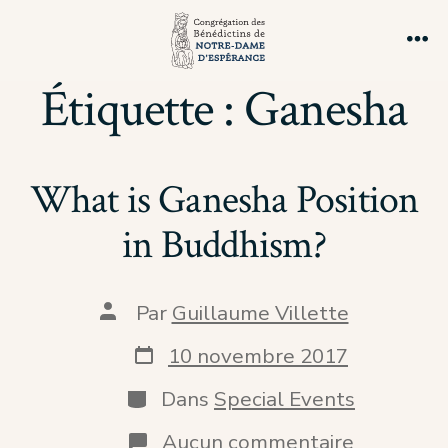
Aller
au
Me
contenu
Étiquette :
Ganesha
What is Ganesha Position
in Buddhism?
Auteur
Par
Guillaume Villette
de
la
Date
10 novembre 2017
publication
de
publication
Catégories
Dans
Special Events
sur
Aucun commentaire