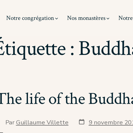
Notre congrégation
Nos monastères
Notre
Étiquette :
Buddh
The life of the Buddh
Date
uteur
Par
Guillaume Villette
9 novembre 20
de
e
publication