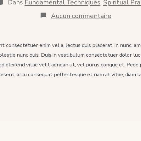
atégories
Dans
Fundamental Techniques
,
Spiritual Pra
blication
sur
Aucun commentaire
The
life
of
the
nt consectetuer enim vel a, lectus quis placerat, in nunc, am
Buddha
molestie nunc quis. Duis in vestibulum consectetuer dolor lu
od eleifend vitae velit aenean ut, vel purus congue et. Pede
aesent, arcu consequat pellentesque et nam at vitae, diam l