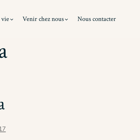
 vie
Venir chez nous
Nous contacter
a
a
17