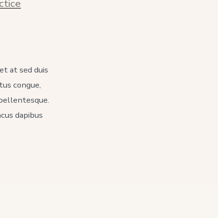
ctice
et at sed duis
ctus congue,
 pellentesque.
acus dapibus