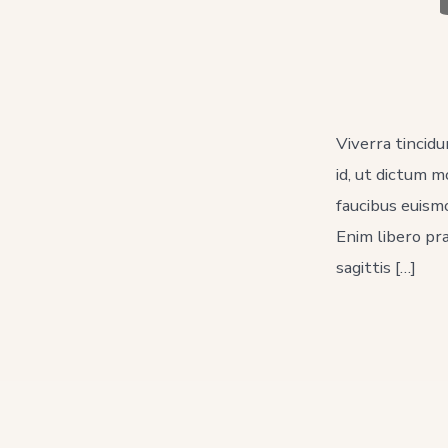
la
C
pu
Viverra tincidu
id, ut dictum 
faucibus euism
Enim libero pr
sagittis […]